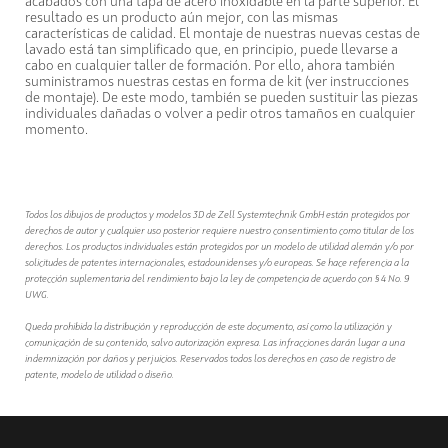
acabados con una tapa de acero inoxidable en la parte superior. El
resultado es un producto aún mejor, con las mismas
características de calidad. El montaje de nuestras nuevas cestas de
lavado está tan simplificado que, en principio, puede llevarse a
cabo en cualquier taller de formación. Por ello, ahora también
suministramos nuestras cestas en forma de kit (ver instrucciones
de montaje). De este modo, también se pueden sustituir las piezas
individuales dañadas o volver a pedir otros tamaños en cualquier
momento.
Todos los dibujos de productos y modelos 3D de Zell Systemtechnik GmbH están protegidos por
derechos de autor y cualquier uso posterior requiere nuestro consentimiento como titular de los
derechos. Los productos individuales están protegidos por un modelo de utilidad alemán y/o por
solicitudes de patentes internacionales, estadounidenses y/o europeas. Se hace referencia a la
protección suplementaria del rendimiento bajo la ley de competencia de acuerdo con § 4 No. 9
UWG.
Queda prohibida la distribución y reproducción de este documento, así como la utilización y
comunicación de su contenido, salvo autorización expresa. Las infracciones darán lugar a una
indemnización por daños y perjuicios. Reservados todos los derechos en caso de registro de
patente, modelo de utilidad o diseño.