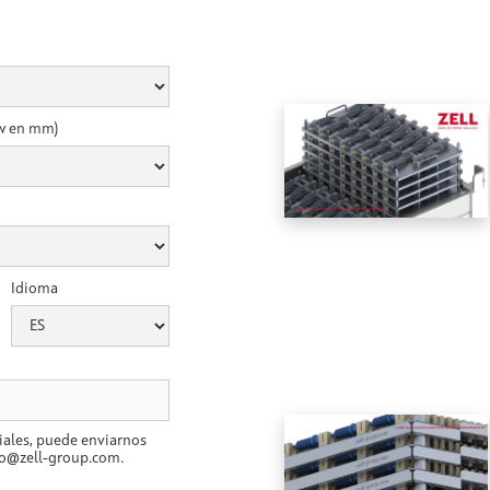
xw en mm)
Idioma
ales, puede enviarnos
fo@zell-group.com.