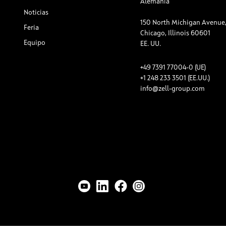
Alemania
Noticias
150 North Michigan Avenue, 
Feria
Chicago, Illinois 60601
Equipo
EE. UU.
+49 7391 77004-0 (UE)
+1 248 233 3501 (EE.UU.)
info@zell-group.com