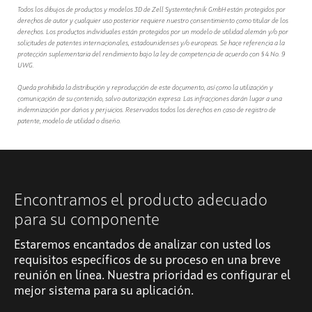
Todos los dibujos de productos y modelos 3D de Zell Systemtechnik GmbH están protegidos por
derechos de autor y cualquier uso posterior requiere nuestro consentimiento como titular de los
derechos. Los productos individuales están protegidos por un modelo de utilidad alemán y/o por
solicitudes de patentes internacionales, estadounidenses y/o europeas. Se hace referencia a la
protección suplementaria del rendimiento bajo la ley de competencia de acuerdo con § 4 No. 9
UWG.
Queda prohibida la distribución y reproducción de este documento, así como la utilización y
comunicación de su contenido, salvo autorización expresa. Las infracciones darán lugar a una
indemnización por daños y perjuicios. Reservados todos los derechos en caso de registro de
patente, modelo de utilidad o diseño.
Encontramos el producto adecuado
para su componente
Estaremos encantados de analizar con usted los
requisitos específicos de su proceso en una breve
reunión en línea. Nuestra prioridad es configurar el
mejor sistema para su aplicación.