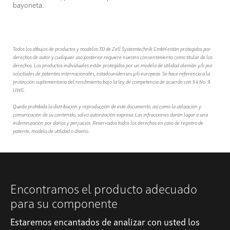
bayoneta.
Todos los dibujos de productos y modelos 3D de Zell Systemtechnik GmbH están protegidos por
derechos de autor y cualquier uso posterior requiere nuestro consentimiento como titular de los
derechos. Los productos individuales están protegidos por un modelo de utilidad alemán y/o por
solicitudes de patentes internacionales, estadounidenses y/o europeas. Se hace referencia a la
protección suplementaria del rendimiento bajo la ley de competencia de acuerdo con § 4 No. 9
UWG.
Queda prohibida la distribución y reproducción de este documento, así como la utilización y
comunicación de su contenido, salvo autorización expresa. Las infracciones darán lugar a una
indemnización por daños y perjuicios. Reservados todos los derechos en caso de registro de
patente, modelo de utilidad o diseño.
Encontramos el producto adecuado
para su componente
Estaremos encantados de analizar con usted los