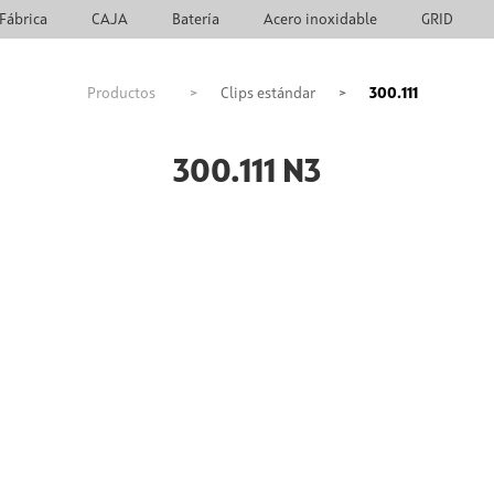
Fábrica
CAJA
Batería
Acero inoxidable
GRID
Productos
>
Clips estándar
>
300.111
300.111 N3