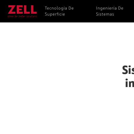
Tecnología De
Ingeniería De
Superficie
Sistemas
Si
i