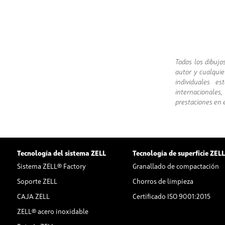
Todos los dibuj
autor y cualquie
individuales e
internacionales
prestaciones en e
Tecnología del sistema ZELL
Tecnología de superficie ZEL
Sistema ZELL® Factory
Granallado de compactación
Soporte ZELL
Chorros de limpieza
CAJA ZELL
Certificado ISO 9001:2015
ZELL® acero inoxidable