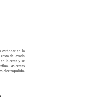
s estándar en la
a cesta de lavado
en la cesta y se
rflua. Las cestas
es electropulido.
a