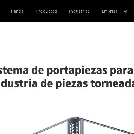
Tienda
Productos
Industrias
Empresa
stema de portapiezas para
ndustria de piezas tornead