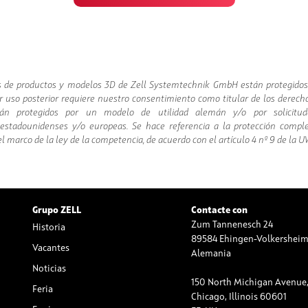
os de productos y modelos 3D de Zell Systemtechnik GmbH están protegidos
r uso posterior requiere nuestro consentimiento como titular de los derech
stán protegidos por un modelo de utilidad alemán y/o por solicitu
, estadounidenses y/o europeas. Se hace referencia a la protección compl
l marco de la ley de la competencia, de acuerdo con el artículo 4 nº 9 de la 
L
Grupo ZELL
Contacte con
Zum Tannenesch 24
Historia
89584 Ehingen-Volkershei
Vacantes
Alemania
Noticias
150 North Michigan Avenue, 
Feria
Chicago, Illinois 60601