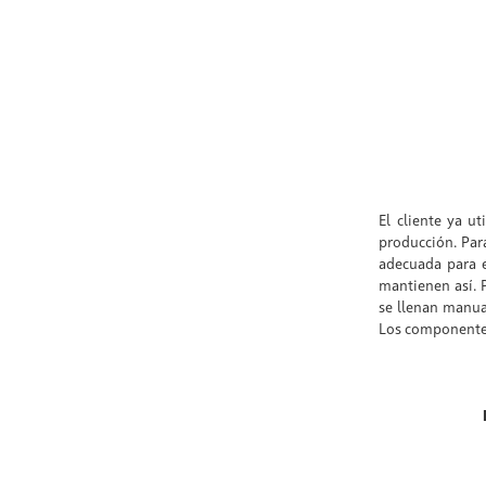
El cliente ya u
producción. Para
adecuada para e
mantienen así. P
se llenan manual
Los componente