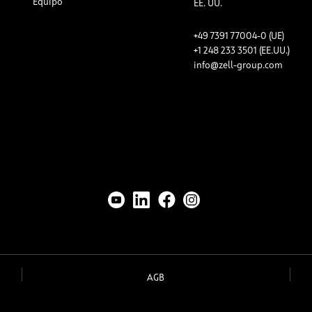
Equipo
EE. UU.
+49 7391 77004-0 (UE)
+1 248 233 3501 (EE.UU.)
info@zell-group.com
AGB