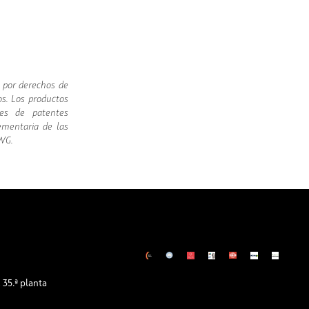
 por derechos de
os. Los productos
des de patentes
ementaria de las
UWG.
m
35.ª planta