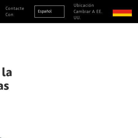
Ubicación
Contacte
Español
Cambiar A EE.
Con
UU.
 la
as